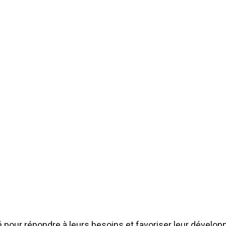
 pour répondre à leurs besoins et favoriser leur dévelo