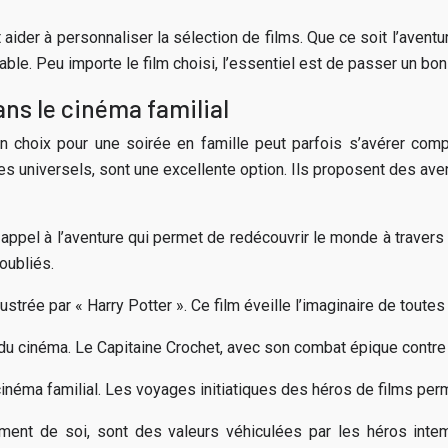
ider à personnaliser la sélection de films. Que ce soit l’aventur
able. Peu importe le film choisi, l’essentiel est de passer un bo
ns le cinéma familial
n choix pour une soirée en famille peut parfois s’avérer com
s universels, sont une excellente option. Ils proposent des ave
appel à l’aventure qui permet de redécouvrir le monde à traver
oubliés.
ustrée par « Harry Potter ». Ce film éveille l’imaginaire de toute
el du cinéma. Le Capitaine Crochet, avec son combat épique contr
e cinéma familial. Les voyages initiatiques des héros de films 
ement de soi, sont des valeurs véhiculées par les héros intem